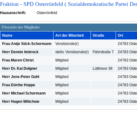
Fraktion - SPD Osterrönfeld ( Sozialdemokratische Partei De
Hausanschrift:
Osterrönfeld
Übersicht der Mitglieder
Name
Art der Mitarbeit
Straße
Ort
Frau Antje Stick-Schormann
Vorsitzende(r)
24783 Oste
Herr Dennis Imbrock
stellv. Vorsitzende(r)
Fährstraße 7
24783 Oste
Frau Maren Christ
Mitglied
24783 Oste
Herr Dr. Kai Dolgner
Mitglied
Lüttmoor 38
24783 Oste
Herr Jens-Peter Guhl
Mitglied
24783 Oste
Frau Dörthe Hoppe
Mitglied
24783 Oste
Herr Michael Schormann
Mitglied
24783 Oste
Herr Hagen Wittchow
Mitglied
24783 Oste