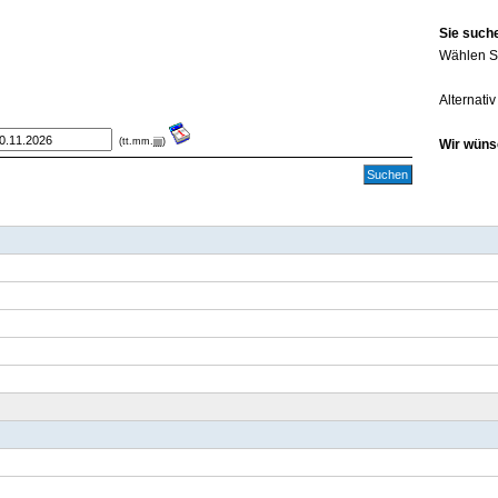
Sie such
Wählen Si
Alternati
(tt.mm.jjjj)
Wir wünsc