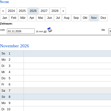
Suche
«
2024
2025
2026
2027
2028
»
Jan
Feb
Mär
Apr
Mai
Jun
Jul
Aug
Sep
Okt
Nov
Dez
Zeitraum:
von
bis
(tt.mm.jjjj)
November 2026
So
1
Mo
2
Di
3
Mi
4
Do
5
Fr
6
Sa
7
So
8
Mo
9
Di
10