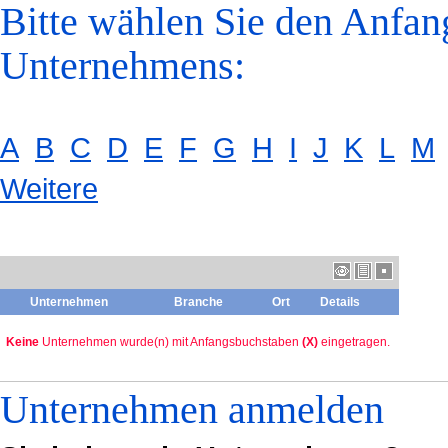
Bitte wählen Sie den Anfan
Unternehmens:
A
B
C
D
E
F
G
H
I
J
K
L
M
Weitere
Unternehmen
Branche
Ort
Details
Keine
Unternehmen wurde(n) mit Anfangsbuchstaben
(X)
eingetragen.
Unternehmen anmelden